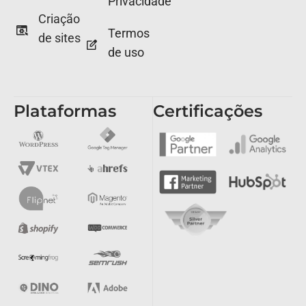
Privacidade
Criação
Termos
de sites
de uso
Plataformas
Certificações