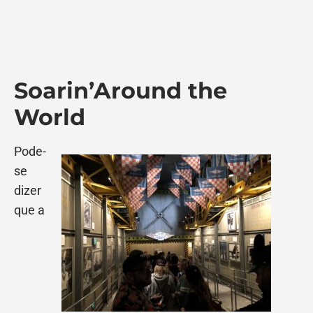
Soarin’Around the
World
Pode-
se
dizer
que a