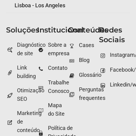
Lisboa - Los Angeles
Soluções
Institucional
Conteúdos
Redes
Sociais
Diagnóstico
Sobre a
Cases
de site
empresa
Instagram
Blog
Link
Contato
Facebook
Glossário
building
Trabalhe
Linkedin/
Perguntas
Otimização
Conosco
frequentes
SEO
Mapa
Marketing
do Site
de
Política de
conteúdo