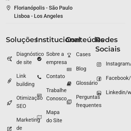
Florianópolis - São Paulo
Lisboa - Los Angeles
Soluções
Institucional
Conteúdos
Redes
Sociais
Diagnóstico
Sobre a
Cases
de site
empresa
Instagram
Blog
Link
Contato
Facebook
Glossário
building
Trabalhe
Linkedin/
Perguntas
Otimização
Conosco
frequentes
SEO
Mapa
Marketing
do Site
de