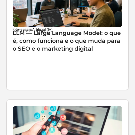
Inteligência Artificial (IA)
02/07/2026
-
09:43
LLM — Large Language Model: o que
é, como funciona e o que muda para
o SEO e o marketing digital