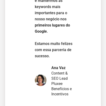
é mantermos as
Wil
keywords mais
Dir
importantes para o
Mo
nosso negócio nos
Fi
primeiros lugares do
Google
.
Estamos muito felizes
com essa parceria de
sucesso.
Ana Vaz
Content &
SEO Lead
Pluxee
Benefícios e
Incentivos