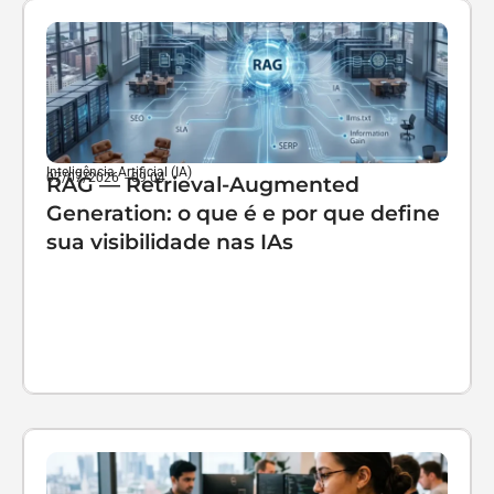
Inteligência Artificial (IA)
07/07/2026
-
09:04
RAG — Retrieval-Augmented
Generation: o que é e por que define
sua visibilidade nas IAs