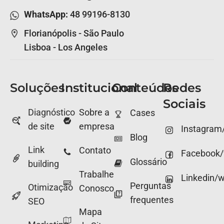
WhatsApp:
48 99196-8130
Florianópolis - São Paulo
Lisboa - Los Angeles
Soluções
Institucional
Conteúdos
Redes
Sociais
Diagnóstico
Sobre a
Cases
de site
empresa
Instagram
Blog
Link
Contato
Facebook
Glossário
building
Trabalhe
Linkedin/
Perguntas
Otimização
Conosco
frequentes
SEO
Mapa