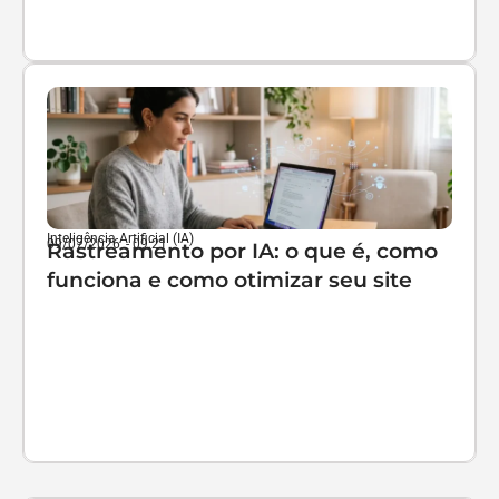
Inteligência Artificial (IA)
09/07/2026
-
09:21
Rastreamento por IA: o que é, como
funciona e como otimizar seu site