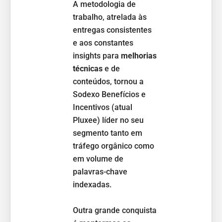
a cada dia, 
A metodologia de
orientação e
trabalho, atrelada às
prestados p
entregas consistentes
WebShare.
e aos constantes
Os números
insights para
melhorias
aumentando
técnicas
e de
posicioname
conteúdos, tornou a
orgânico
, a
Sodexo Benefícios e
nas campan
Incentivos (atual
mídias paga
Pluxee) líder no seu
geração de 
segmento tanto em
oportunidad
tráfego orgânico como
em volume de
Muito obrig
palavras-chave
profissional
indexadas.
seguimos co
total rumo a
Outra grande conquista