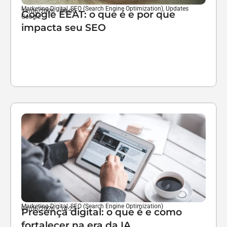
Marketing Digital
,
SEO (Search Engine Optimization)
,
Updates
14/06/2026
-
09:00
Google EEAT: o que é e por que
Google
impacta seu SEO
Marketing Digital
,
SEO (Search Engine Optimization)
04/06/2026
-
14:27
Presença digital: o que é e como
fortalecer na era da IA