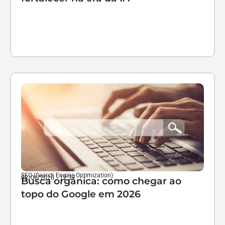
SEO (Search Engine Optimization)
02/06/2026
-
12:37
Busca orgânica: como chegar ao
topo do Google em 2026