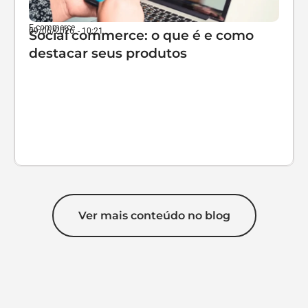
E-commerce
09/06/2026
-
10:21
Social commerce: o que é e como
destacar seus produtos
Ver mais conteúdo no blog