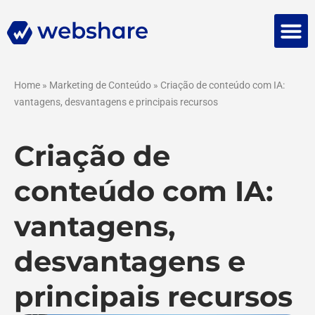
Falar 
Home
»
Marketing de Conteúdo
»
Criação de conteúdo com IA:
vantagens, desvantagens e principais recursos
Criação de
conteúdo com IA:
vantagens,
desvantagens e
principais recursos