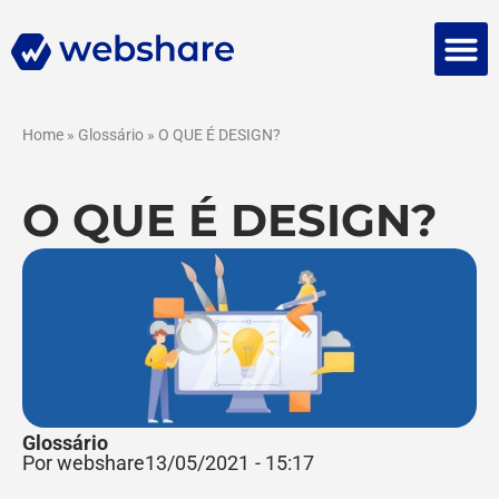
Falar 
Home
»
Glossário
»
O QUE É DESIGN?
O QUE É DESIGN?
Glossário
Por webshare
13/05/2021
-
15:17