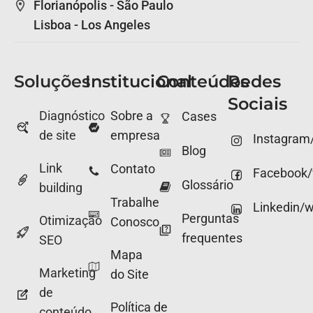
Florianópolis - São Paulo
Lisboa - Los Angeles
Soluções
Institucional
Conteúdos
Redes
Sociais
Diagnóstico
Sobre a
Cases
de site
empresa
Instagram
Blog
Link
Contato
Facebook
Glossário
building
Trabalhe
Linkedin/
Perguntas
Otimização
Conosco
frequentes
SEO
Mapa
Marketing
do Site
de
Política de
conteúdo