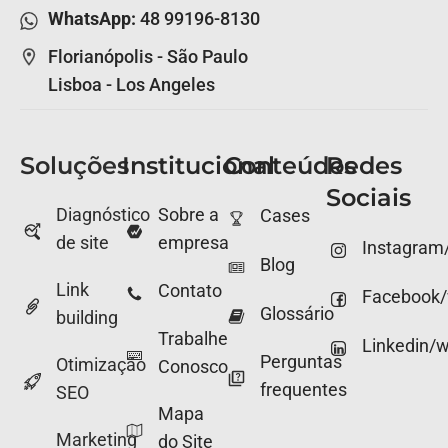
WhatsApp:
48 99196-8130
Florianópolis - São Paulo
Lisboa - Los Angeles
Soluções
Institucional
Conteúdos
Redes
Sociais
Diagnóstico
Sobre a
Cases
de site
empresa
Instagram
Blog
Link
Contato
Facebook
Glossário
building
Trabalhe
Linkedin/
Perguntas
Otimização
Conosco
frequentes
SEO
Mapa
Marketing
do Site