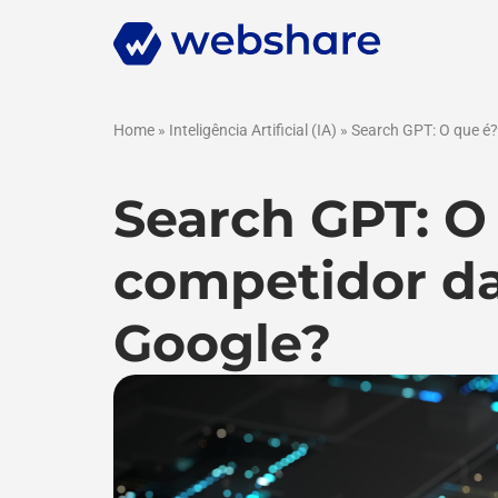
Home
»
Inteligência Artificial (IA)
»
Search GPT: O que é
Search GPT: O
competidor da
Google?