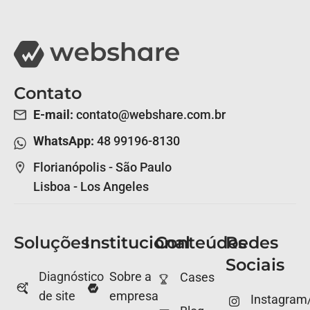
Contato
E-mail:
contato@webshare.com.br
WhatsApp:
48 99196-8130
Florianópolis - São Paulo
Lisboa - Los Angeles
Soluções
Institucional
Conteúdos
Redes
Sociais
Diagnóstico
Sobre a
Cases
de site
empresa
Instagram