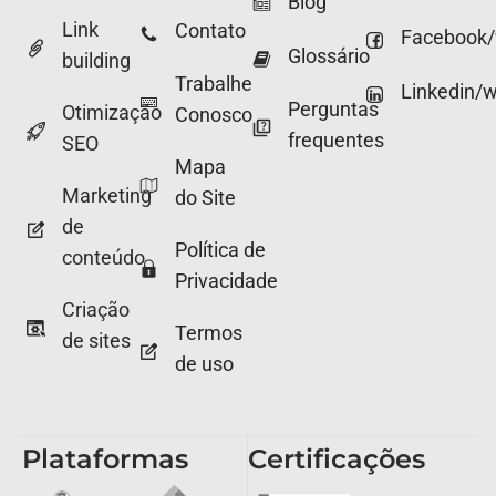
Blog
Link
Contato
Facebook
Glossário
building
Trabalhe
Linkedin/
Perguntas
Otimização
Conosco
frequentes
SEO
Mapa
Marketing
do Site
de
Política de
conteúdo
Privacidade
Criação
Termos
de sites
de uso
Plataformas
Certificações