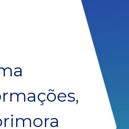
uma
formações,
primora