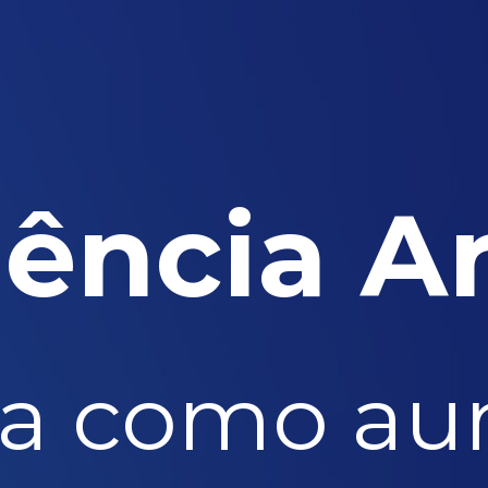
gência Ar
a como au