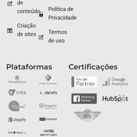
de
Política de
conteúdo
Privacidade
Criação
Termos
de sites
de uso
Plataformas
Certificações