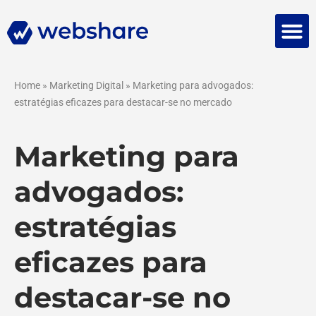
Falar 
Home
»
Marketing Digital
»
Marketing para advogados:
estratégias eficazes para destacar-se no mercado
Marketing para
advogados:
estratégias
eficazes para
destacar-se no