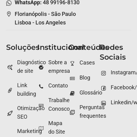
WhatsApp:
48 99196-8130
Florianópolis - São Paulo
Lisboa - Los Angeles
Soluções
Institucional
Conteúdos
Redes
Sociais
Diagnóstico
Sobre a
Cases
de site
empresa
Instagram
Blog
Link
Contato
Facebook
Glossário
building
Trabalhe
Linkedin/
Perguntas
Otimização
Conosco
frequentes
SEO
Mapa
Marketing
do Site