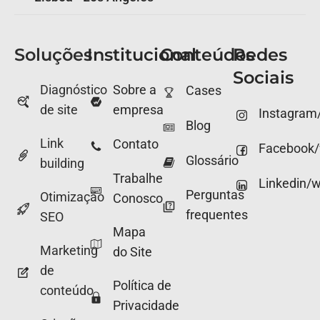
Soluções
Institucional
Conteúdos
Redes
Sociais
Diagnóstico
Sobre a
Cases
de site
empresa
Instagram
Blog
Link
Contato
Facebook
Glossário
building
Trabalhe
Linkedin/
Perguntas
Otimização
Conosco
frequentes
SEO
Mapa
Marketing
do Site
de
Política de
conteúdo
Privacidade