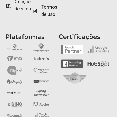
Criação
Termos
de sites
de uso
Plataformas
Certificações