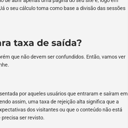
io de abrir apenas uma página do seu site e, logo em
 Já o seu cálculo toma como base a divisão das sessões
ara taxa de saída?
orém que não devem ser confundidos. Então, vamos ver
anhe.
esentada por aqueles usuários que entraram e saíram em
ndo assim, uma taxa de rejeição alta significa que a
pectativas dos visitantes ou que o conteúdo não está
precisa ser revisto.