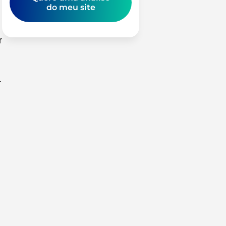
do meu site
r
r