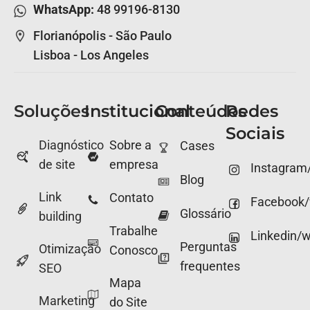
WhatsApp:
48 99196-8130
Florianópolis - São Paulo
Lisboa - Los Angeles
Soluções
Institucional
Conteúdos
Redes
Sociais
Diagnóstico
Sobre a
Cases
de site
empresa
Instagram
Blog
Link
Contato
Facebook
Glossário
building
Trabalhe
Linkedin/
Perguntas
Otimização
Conosco
frequentes
SEO
Mapa
Marketing
do Site