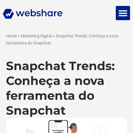
Falar 
Home
»
Marketing Digital
»
Snapchat Trends: Conheça a nova
ferramenta do Snapchat
Snapchat Trends:
Conheça a nova
ferramenta do
Snapchat